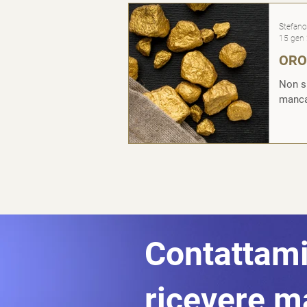
Stefano 
15 gen
ORO 
Non si
mancar
Contattami
ricevere m