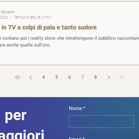
Saldarelli
 2024
Tempo di lettura: 2 min
in TV a colpi di pala e tanto sudore
 contano più i reality show che intrattengono il pubblico racconta
e anche quelle sull'oro.
4
5
6
7
8
Nome
 per
aggiori