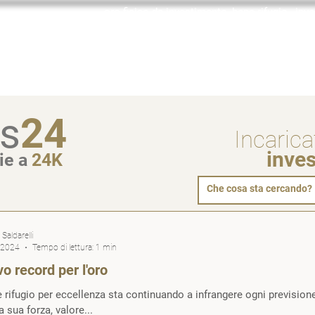
oro fisico da investimento, bene rifugio, inv
Incaricato
Con chi collaboro
Investire in oro
Domande f
s
24
Incarica
inve
ie a
24K
Saldarelli
 2024
Tempo di lettura: 1 min
o record per l'oro
e rifugio per eccellenza sta continuando a infrangere ogni prevision
la sua forza, valore...