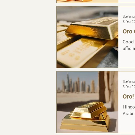
Stefano 
3 feb 2
Oro 
Good D
Stefano 
3 feb 2
Oro!
I ling
Arabi