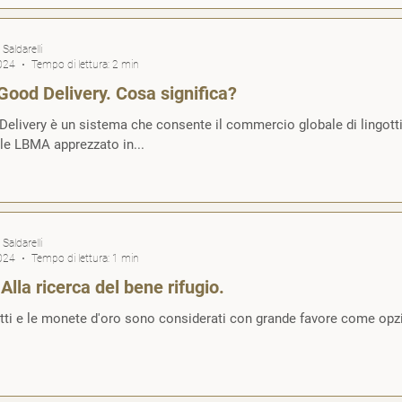
Saldarelli
024
Tempo di lettura: 2 min
Good Delivery. Cosa significa?
elivery è un sistema che consente il commercio globale di lingotti 
ufficiale LBMA apprezzato in...
Saldarelli
024
Tempo di lettura: 1 min
 Alla ricerca del bene rifugio.
otti e le monete d'oro sono considerati con grande favore come opzi