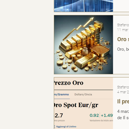
Stefano 
11 mar
Oro 
Oro, b
Stefano 
4 mar 
Il p
4 marz
de Il s