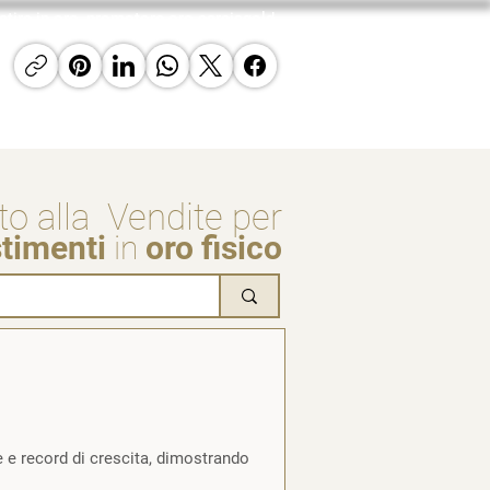
estire in oro, promotore oro careisgold
requenti
Contatti
GoldNews24
to alla Vendite per
stimenti
in
oro fisico
e e record di crescita, dimostrando