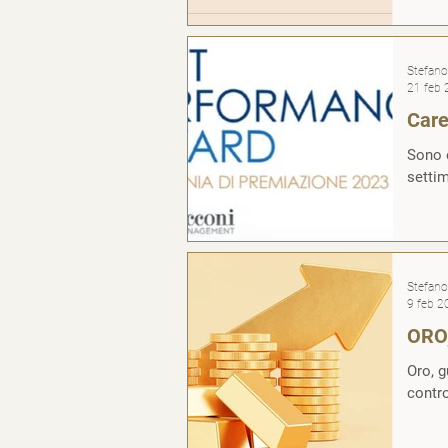
Stefano 
21 feb
Care
Sono e
settim
Stefano 
9 feb 2
ORO,
Oro, g
contro