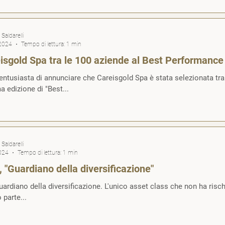
Saldarelli
 2024
Tempo di lettura: 1 min
isgold Spa tra le 100 aziende al Best Performanc
ntusiasta di annunciare che Careisgold Spa è stata selezionata tra l
a edizione di "Best...
Saldarelli
024
Tempo di lettura: 1 min
 "Guardiano della diversificazione"
uardiano della diversificazione. L'unico asset class che non ha risch
 parte...