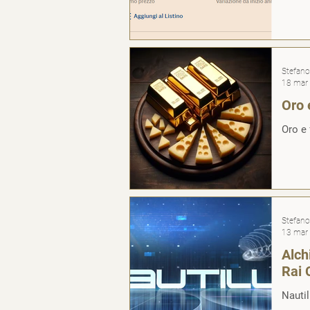
Stefano 
18 mar
Oro 
Oro e 
Stefano 
13 mar
Alch
Rai 
Nautil