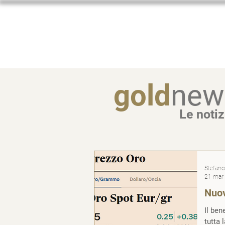
Home
gold
new
Le notiz
Stefano 
21 mar
Nuov
Il ben
tutta 