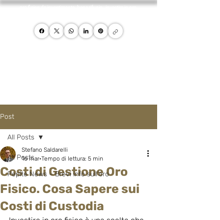
oro fisico da investimento, bene rifugio, investire in oro,
promotore oro careisgold
Post
All Posts
Stefano Saldarelli
All Posts
16 mar
Tempo di lettura: 5 min
Costi di Gestione Oro
Pepite News – Brevi info sull'oro
Fisico. Cosa Sapere sui
Costi di Custodia