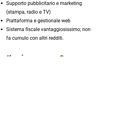
Supporto pubblicitario e marketing
(stampa, radio e TV)
Piattaforma e gestionale web
Sistema fiscale vantaggiosissimo; non
fa cumulo con altri redditi.
Il primo passo?
Partecipa al nostro prossimo
webinar informativo che
potrai assistere direttamente
da casa tua.
Contattami subito per
assicurarti un posto!