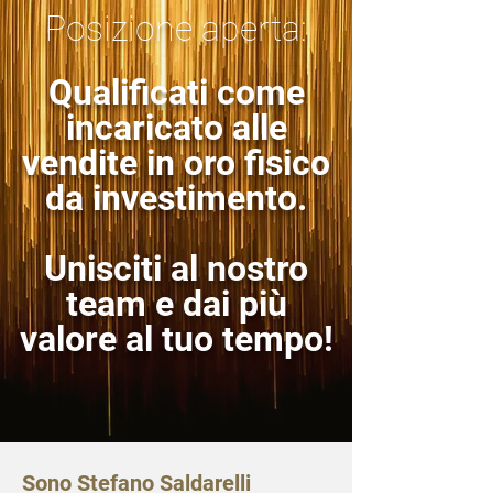
Posizione aperta:
Qualificati come
incaricato alle
vendite in oro fisico
da investimento.
Unisciti al nostro
team e dai più
valore al tuo tempo!
Sono Stefano Saldarelli