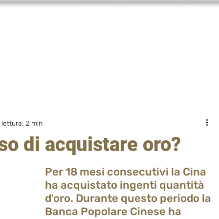
oro fisico da investimento, bene rifugio, inv
Incaricato
Con chi collaboro
Investire in oro
Domande f
lettura: 2 min
o di acquistare oro?
Per 18 mesi consecutivi la Cina 
ha acquistato ingenti quantità 
d'oro. Durante questo periodo la 
Banca Popolare Cinese ha 