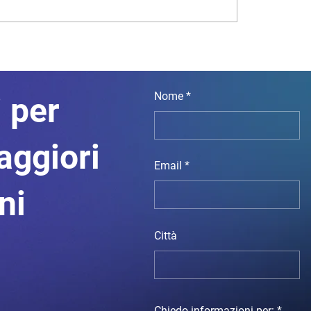
nche centrali
tano le proprie riserve
Nome
 per
aggiori
Email
oni
Città
Chiedo informazioni per: