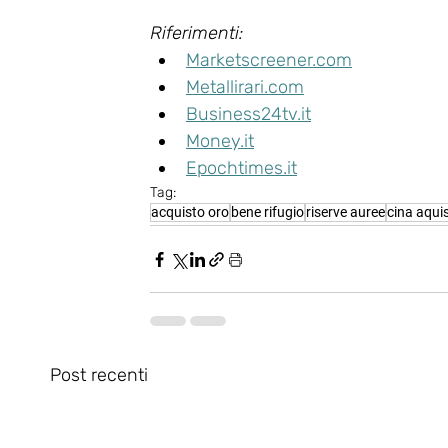
Riferimenti:
Marketscreener.com
Metallirari.com
Business24tv.it
Money.it
Epochtimes.it
Tag:
acquisto oro
bene rifugio
riserve auree
cina aqui
Post recenti