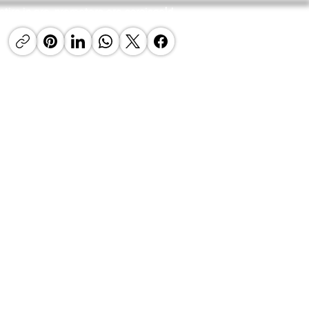
estire in oro, promotore oro careisgold
requenti
Contatti
GoldNews24