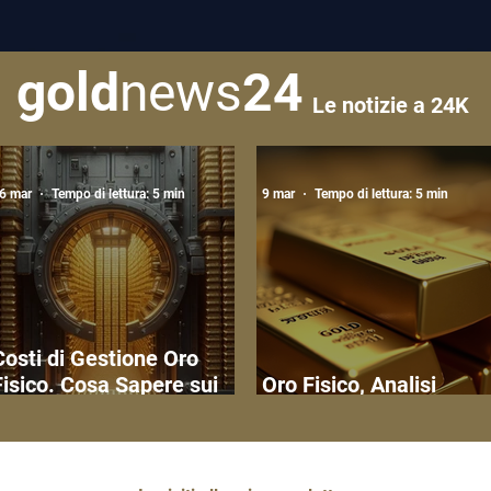
gold
news
24
Le notizie a 24K
6 mar
Tempo di lettura: 5 min
9 mar
Tempo di lettura: 5 min
Costi di Gestione Oro
Fisico. Cosa Sapere sui
Oro Fisico, Analisi
Costi di Custodia
Approfondita del Merca