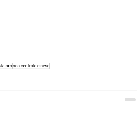
sta oro
nca centrale cinese