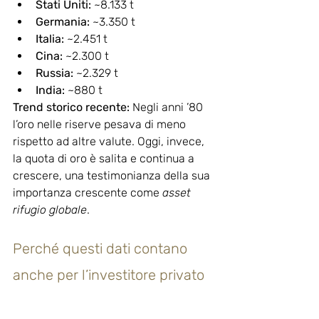
Stati Uniti:
 ~8.133 t
Germania:
 ~3.350 t
Italia:
 ~2.451 t
Cina:
 ~2.300 t
Russia:
 ~2.329 t
India:
 ~880 t
Trend storico recente: 
Negli anni ’80 
l’oro nelle riserve pesava di meno 
rispetto ad altre valute. Oggi, invece, 
la quota di oro è salita e continua a 
crescere, una testimonianza della sua 
importanza crescente come 
asset 
rifugio globale
.
Perché questi dati contano 
anche per l’investitore privato