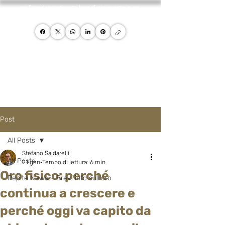
oro fisico da investimento, bene rifugio, investire in oro,
promotore oro careisgold
Post
All Posts
Stefano Saldarelli
All Posts
21 gen
Tempo di lettura: 6 min
Oro fisico: perché
Pepite News – Brevi info sull'oro
continua a crescere e
perché oggi va capito da