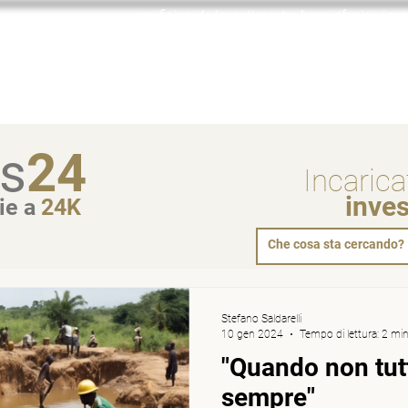
oro fisico da investimento, bene rifugio, inv
Incaricato
Con chi collaboro
Investire in oro
Domande f
s
24
Incarica
inve
ie a
24K
Stefano Saldarelli
10 gen 2024
Tempo di lettura: 2 mi
"Quando non tutt
sempre"