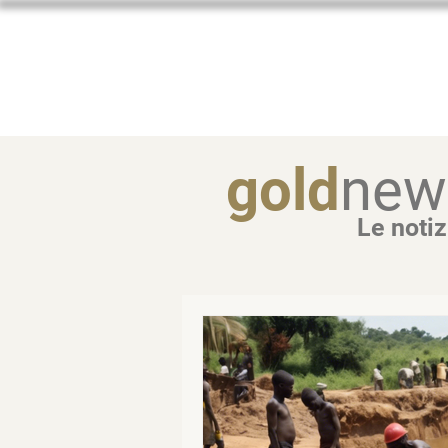
Home
gold
new
Le notiz