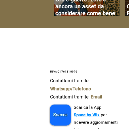
ancora un asset da
considerare come bene
rifugio?
P.IVA 01761310976
Contattami tramite:
Whatsapp/Telefono
Contattami tramite:
Email
Scarica la App
Space by Wix
per
ricevere aggiornamenti