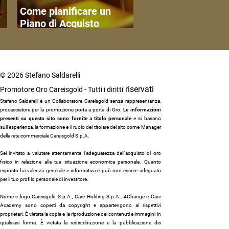
Come pianificare un
Piano di Acquisto
to
Ricorrente in Oro Fisico
© 2026 Stefano Saldarelli
riservati
Promotore Oro Careisgold - Tutti i diritti
Stefano Saldarelli è un Collaboratore Careisgold senza rappresentanza,
procacciatore per la promozione porta a porta di Oro.
Le informazioni
presenti su questo sito sono fornite a titolo personale
e si basano
sull'esperienza, la formazione e il ruolo del titolare del sito come Manager
della rete commerciale Careisgold S.p.A.
Sei invitato a valutare attentamente l'adeguatezza dell'acquisto di oro
fisico in relazione alla tua situazione economica personale. Quanto
esposto ha valenza generale e informativa e può non essere adeguato
per il tuo profilo personale di investitore.
Nome e logo Careisgold S.p.A., Care Holding S.p.A., 4Change e Care
Academy sono coperti da copyright e appartengono ai rispettivi
proprietari. È vietata la copia e la riproduzione dei contenuti e immagini in
qualsiasi forma. È vietata la redistribuzione e la pubblicazione dei