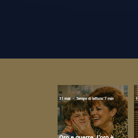
31 mar
Tempo di lettura: 7 min
1
Oro e guerre. L'oro è