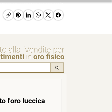
estire in oro, promotore oro careisgold
requenti
Contatti
GoldNews24
to alla Vendite per
stimenti
in
oro fisico
n
o l'oro luccica